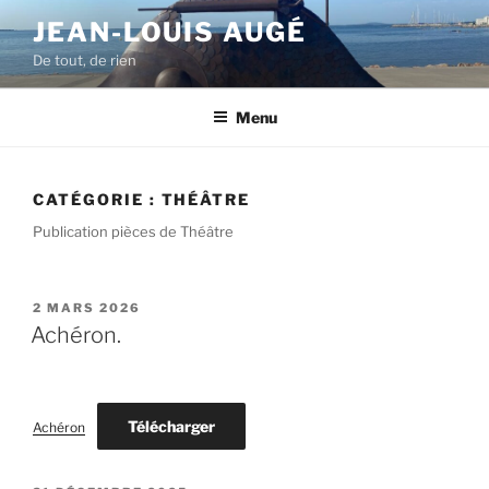
Aller
JEAN-LOUIS AUGÉ
au
De tout, de rien
contenu
principal
Menu
CATÉGORIE :
THÉÂTRE
Publication pièces de Théâtre
PUBLIÉ
2 MARS 2026
LE
Achéron.
Télécharger
Achéron