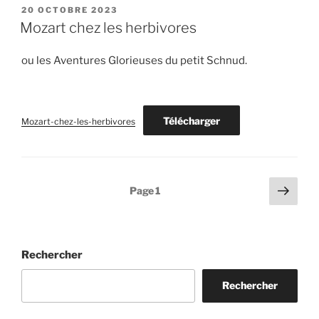
PUBLIÉ
20 OCTOBRE 2023
LE
Mozart chez les herbivores
ou les Aventures Glorieuses du petit Schnud.
Télécharger
Mozart-chez-les-herbivores
Pagination
Page
Page
1
suiv
des
publications
Rechercher
Rechercher