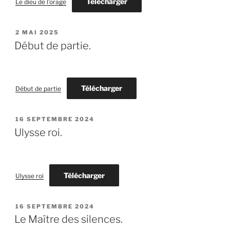
Télécharger
Le dieu de l’orage
PUBLIÉ
2 MAI 2025
LE
Début de partie.
Télécharger
Début de partie
PUBLIÉ
16 SEPTEMBRE 2024
LE
Ulysse roi.
Télécharger
Ulysse roi
PUBLIÉ
16 SEPTEMBRE 2024
LE
Le Maître des silences.