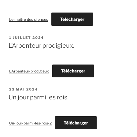
Télécharger
Le maître des silences
PUBLIÉ
1 JUILLET 2024
LE
L’Arpenteur prodigieux.
Télécharger
LArpenteur-prodigieux
PUBLIÉ
23 MAI 2024
LE
Un jour parmi les rois.
Télécharger
Un-jour-parmi-les-rois-2