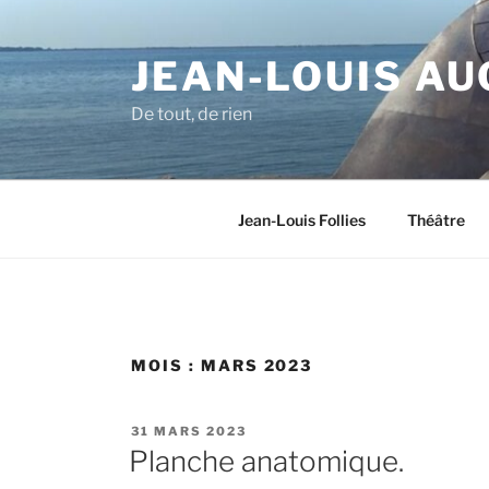
Aller
au
JEAN-LOUIS AU
contenu
principal
De tout, de rien
Jean-Louis Follies
Théâtre
MOIS :
MARS 2023
PUBLIÉ
31 MARS 2023
LE
Planche anatomique.