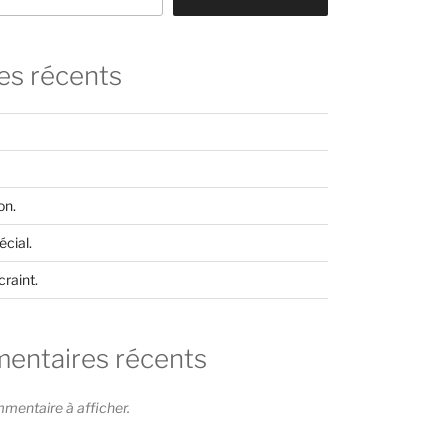
les récents
on.
cial.
craint.
ntaires récents
entaire à afficher.