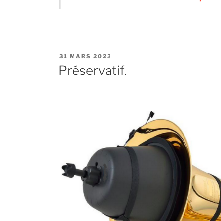
PUBLIÉ
31 MARS 2023
LE
Préservatif.