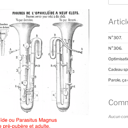
Artic
N°307.
N°306.
Optimisati
Cadeau spé
Parole, ça 
Comme
Aucun comm