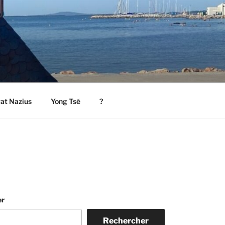
rat Nazius
Yong Tsé
?
er
Rechercher