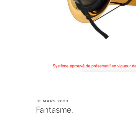
PUBLIÉ
31 MARS 2023
LE
Fantasme.