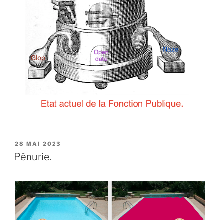
PUBLIÉ
28 MAI 2023
LE
Pénurie.