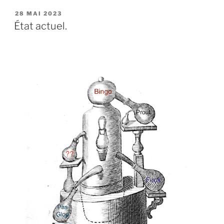
PUBLIÉ
28 MAI 2023
LE
État actuel.