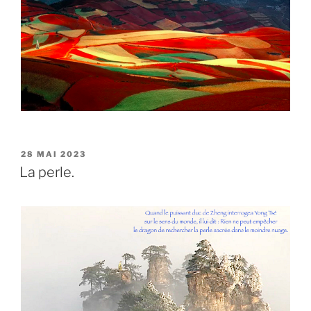
PUBLIÉ
28 MAI 2023
LE
La perle.