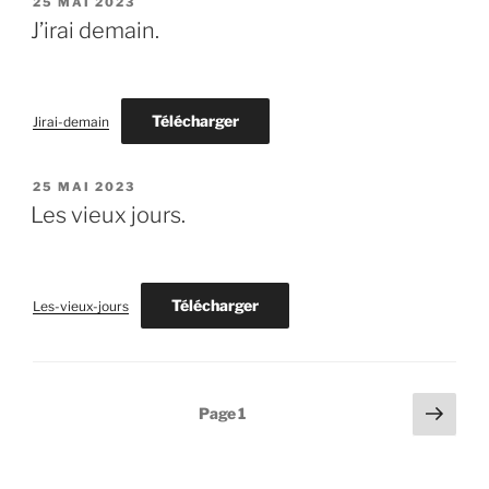
PUBLIÉ
25 MAI 2023
LE
J’irai demain.
Télécharger
Jirai-demain
PUBLIÉ
25 MAI 2023
LE
Les vieux jours.
Télécharger
Les-vieux-jours
Pagination
Page
Page
1
suiv
des
publications