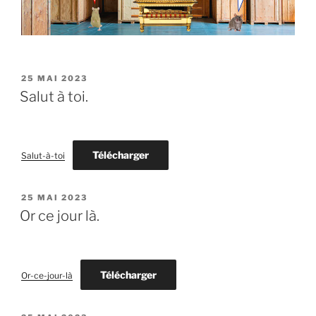
PUBLIÉ
25 MAI 2023
LE
Salut à toi.
Télécharger
Salut-à-toi
PUBLIÉ
25 MAI 2023
LE
Or ce jour là.
Télécharger
Or-ce-jour-là