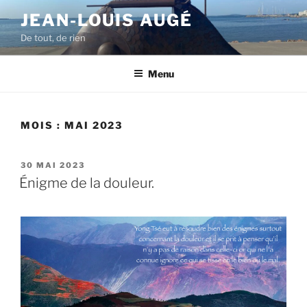
Aller
JEAN-LOUIS AUGÉ
au
De tout, de rien
contenu
principal
Menu
MOIS :
MAI 2023
PUBLIÉ
30 MAI 2023
LE
Énigme de la douleur.