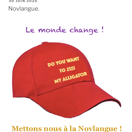
PUBLIÉ
30 JUIN 2025
LE
Novlangue.