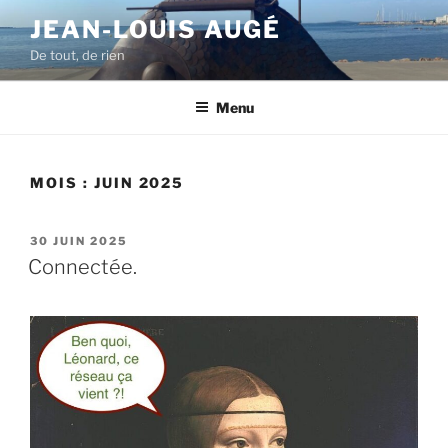
Aller
JEAN-LOUIS AUGÉ
au
De tout, de rien
contenu
principal
Menu
MOIS :
JUIN 2025
PUBLIÉ
30 JUIN 2025
LE
Connectée.