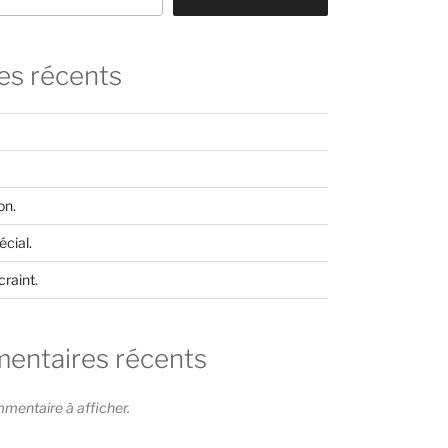
les récents
on.
cial.
craint.
ntaires récents
entaire à afficher.