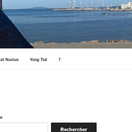
rat Nazius
Yong Tsé
?
er
Rechercher