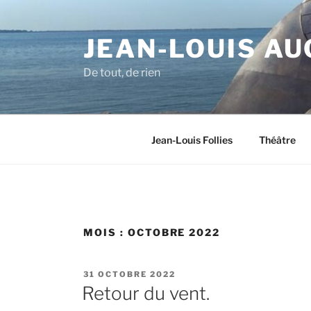
Aller
au
JEAN-LOUIS AU
contenu
principal
De tout, de rien
Jean-Louis Follies
Théâtre
MOIS :
OCTOBRE 2022
PUBLIÉ
31 OCTOBRE 2022
LE
Retour du vent.