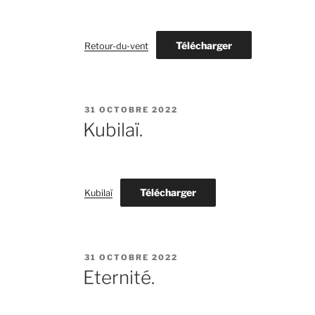
Télécharger
Retour-du-vent
PUBLIÉ
31 OCTOBRE 2022
LE
Kubilaï.
Télécharger
Kubilaï
PUBLIÉ
31 OCTOBRE 2022
LE
Eternité.