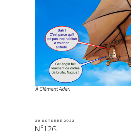
À Clément Ader.
PUBLIÉ
29 OCTOBRE 2022
LE
N°126