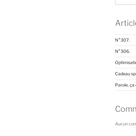
Artic
N°307.
N°306.
Optimisati
Cadeau spé
Parole, ça 
Comme
Aucun comm