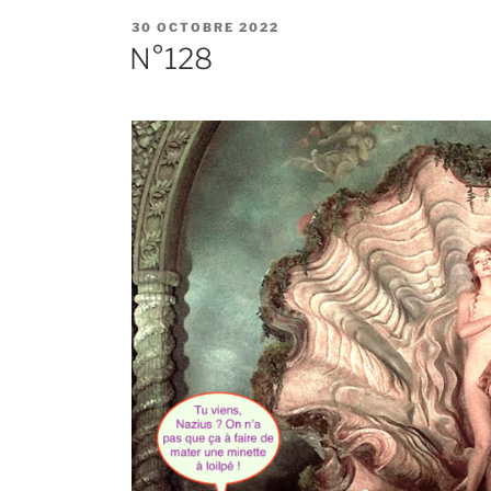
PUBLIÉ
30 OCTOBRE 2022
LE
N°128