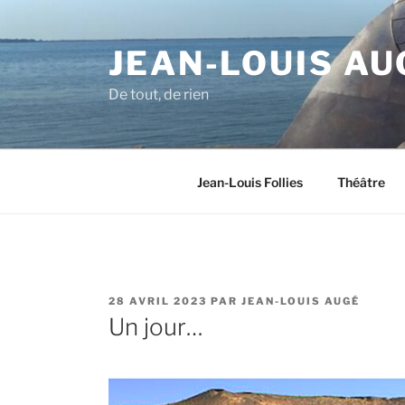
Aller
au
JEAN-LOUIS AU
contenu
principal
De tout, de rien
Jean-Louis Follies
Théâtre
PUBLIÉ
28 AVRIL 2023
PAR
JEAN-LOUIS AUGÉ
LE
Un jour…