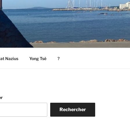
rat Nazius
Yong Tsé
?
er
Rechercher