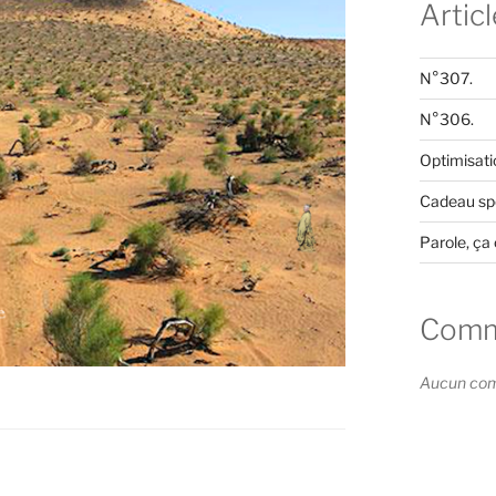
Artic
N°307.
N°306.
Optimisati
Cadeau spé
Parole, ça 
Comme
Aucun comm