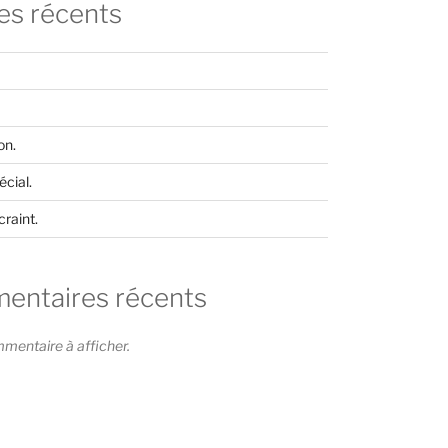
les récents
on.
cial.
craint.
ntaires récents
entaire à afficher.