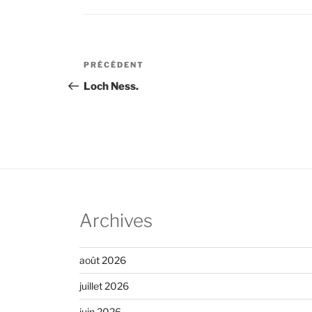
Navigation
Article
PRÉCÉDENT
de
précédent
Loch Ness.
l’article
Archives
août 2026
juillet 2026
juin 2026