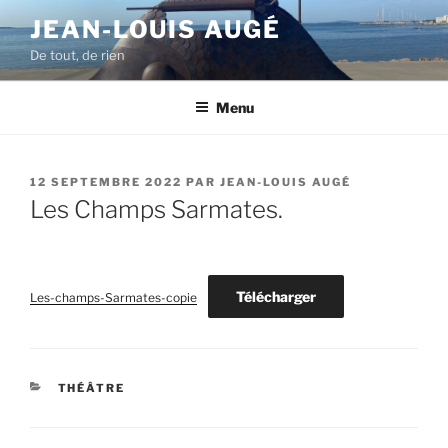
Aller
JEAN-LOUIS AUGÉ
au
De tout, de rien
contenu
principal
Menu
PUBLIÉ
12 SEPTEMBRE 2022
PAR
JEAN-LOUIS AUGÉ
LE
Les Champs Sarmates.
Télécharger
Les-champs-Sarmates-copie
CATÉGORIES
THÉÂTRE