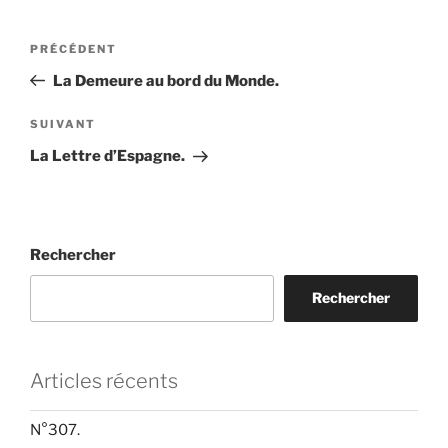
Navigation
Article
PRÉCÉDENT
de
précédent
La Demeure au bord du Monde.
l’article
Article
SUIVANT
suivant
La Lettre d’Espagne.
Rechercher
Rechercher
Articles récents
N°307.