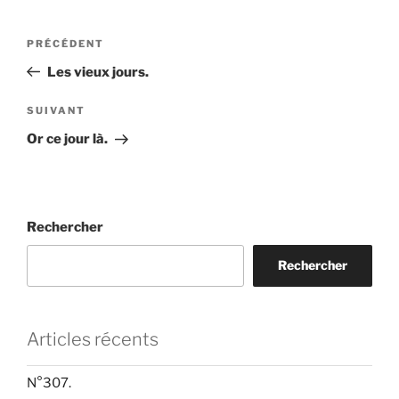
Navigation
Article
PRÉCÉDENT
de
précédent
Les vieux jours.
l’article
Article
SUIVANT
suivant
Or ce jour là.
Rechercher
Rechercher
Articles récents
N°307.