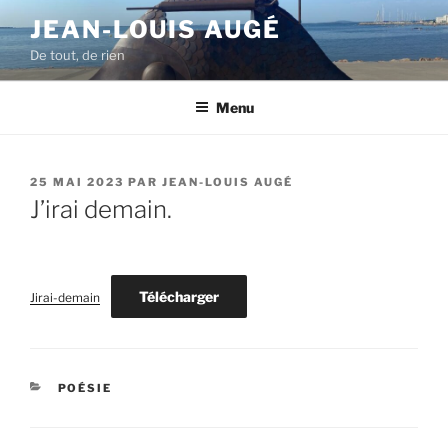
Aller
JEAN-LOUIS AUGÉ
au
De tout, de rien
contenu
principal
Menu
PUBLIÉ
25 MAI 2023
PAR
JEAN-LOUIS AUGÉ
LE
J’irai demain.
Télécharger
Jirai-demain
CATÉGORIES
POÉSIE