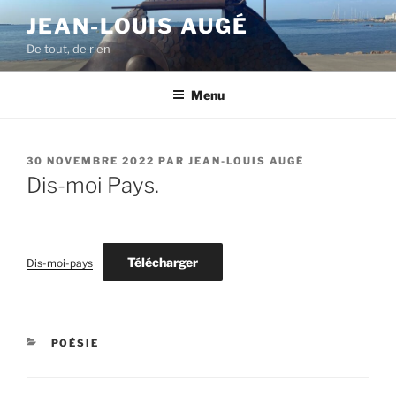
Aller
JEAN-LOUIS AUGÉ
au
De tout, de rien
contenu
principal
Menu
PUBLIÉ
30 NOVEMBRE 2022
PAR
JEAN-LOUIS AUGÉ
LE
Dis-moi Pays.
Télécharger
Dis-moi-pays
CATÉGORIES
POÉSIE