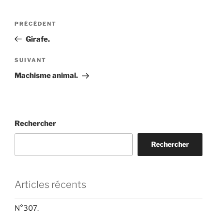
Navigation
Article
PRÉCÉDENT
de
précédent
Girafe.
l’article
Article
SUIVANT
suivant
Machisme animal.
Rechercher
Rechercher
Articles récents
N°307.