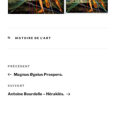
CATÉGORIES
HISTOIRE DE L'ART
Navigation
Article
PRÉCÉDENT
de
précédent
Magnus Øgeius Prospero.
l’article
Article
SUIVANT
suivant
Antoine Bourdelle – Héraklès.