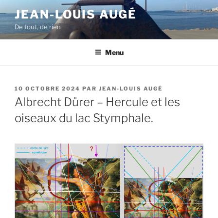
Aller
JEAN-LOUIS AUGÉ
au
De tout, de rien
contenu
principal
Menu
PUBLIÉ
10 OCTOBRE 2024
PAR
JEAN-LOUIS AUGÉ
LE
Albrecht Dürer – Hercule et les
oiseaux du lac Stymphale.