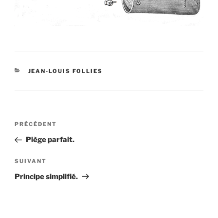
CATÉGORIES
JEAN-LOUIS FOLLIES
Navigation
Article
PRÉCÉDENT
de
précédent
Piège parfait.
l’article
Article
SUIVANT
suivant
Principe simplifié.