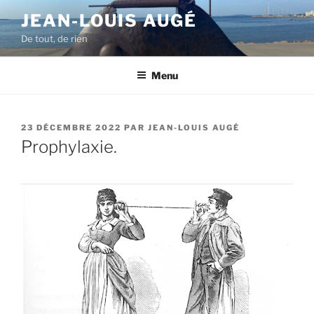
Aller
JEAN-LOUIS AUGÉ
au
De tout, de rien
contenu
principal
Menu
PUBLIÉ
23 DÉCEMBRE 2022
PAR
JEAN-LOUIS AUGÉ
LE
Prophylaxie.