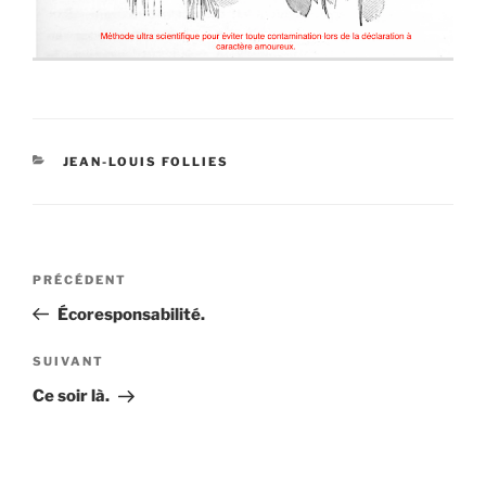
CATÉGORIES
JEAN-LOUIS FOLLIES
Navigation
Article
PRÉCÉDENT
de
précédent
Écoresponsabilité.
l’article
Article
SUIVANT
suivant
Ce soir là.