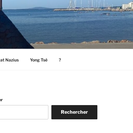
rat Nazius
Yong Tsé
?
er
Rechercher