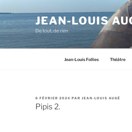
Aller
au
JEAN-LOUIS AU
contenu
principal
De tout, de rien
Jean-Louis Follies
Théâtre
PUBLIÉ
6 FÉVRIER 2024
PAR
JEAN-LOUIS AUGÉ
LE
Pipis 2.