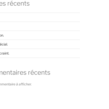
les récents
on.
cial.
craint.
ntaires récents
entaire à afficher.