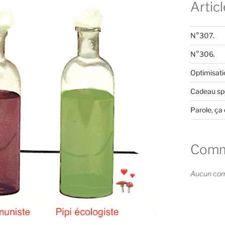
Artic
N°307.
N°306.
Optimisati
Cadeau spé
Parole, ça 
Comme
Aucun comm