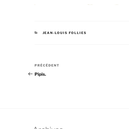
CATÉGORIES
JEAN-LOUIS FOLLIES
Navigation
Article
PRÉCÉDENT
de
précédent
Pipis.
l’article