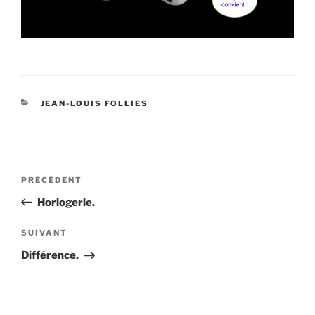
CATÉGORIES
JEAN-LOUIS FOLLIES
Navigation
Article
PRÉCÉDENT
de
précédent
Horlogerie.
l’article
Article
SUIVANT
suivant
Différence.