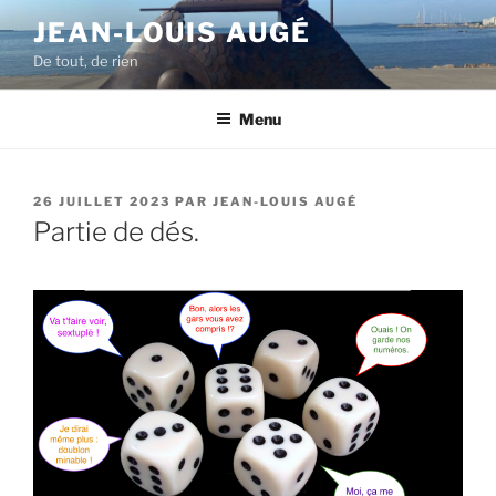
Aller
JEAN-LOUIS AUGÉ
au
De tout, de rien
contenu
principal
Menu
PUBLIÉ
26 JUILLET 2023
PAR
JEAN-LOUIS AUGÉ
LE
Partie de dés.