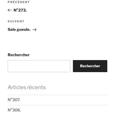
Article
PRÉCÉDENT
de
précédent
N°273.
l’article
Article
SUIVANT
suivant
Sale gueule.
Rechercher
Rechercher
Articles récents
N°307.
N°306.