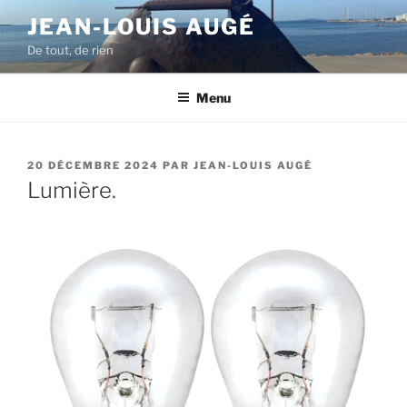
Aller
JEAN-LOUIS AUGÉ
au
De tout, de rien
contenu
principal
Menu
PUBLIÉ
20 DÉCEMBRE 2024
PAR
JEAN-LOUIS AUGÉ
LE
Lumière.