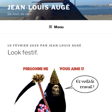
Aller
JEAN-LOUIS AUGÉ
au
De tout, de rien
contenu
principal
Menu
PUBLIÉ
10 FÉVRIER 2025
PAR
JEAN-LOUIS AUGÉ
LE
Look festif.