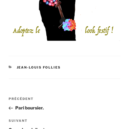
CATÉGORIES
JEAN-LOUIS FOLLIES
Navigation
Article
PRÉCÉDENT
de
précédent
Pari boursier.
l’article
Article
SUIVANT
suivant