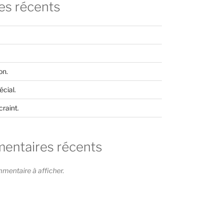
les récents
on.
cial.
craint.
ntaires récents
entaire à afficher.