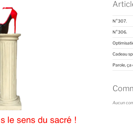
Artic
N°307.
N°306.
Optimisati
Cadeau spé
Parole, ça 
Comme
Aucun comm