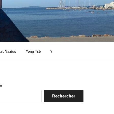
rat Nazius
Yong Tsé
?
er
Rechercher