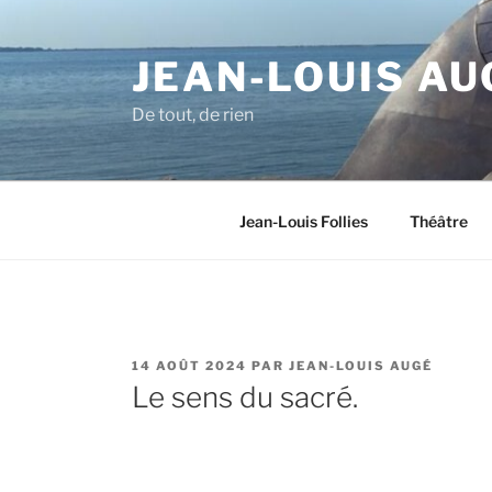
Aller
au
JEAN-LOUIS AU
contenu
principal
De tout, de rien
Jean-Louis Follies
Théâtre
PUBLIÉ
14 AOÛT 2024
PAR
JEAN-LOUIS AUGÉ
LE
Le sens du sacré.