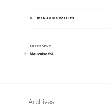
CATÉGORIES
JEAN-LOUIS FOLLIES
Navigation
Article
PRÉCÉDENT
de
précédent
Mauvaise foi.
l’article
Archives