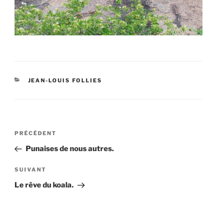
CATÉGORIES
JEAN-LOUIS FOLLIES
Navigation
Article
PRÉCÉDENT
de
précédent
Punaises de nous autres.
l’article
Article
SUIVANT
suivant
Le rêve du koala.