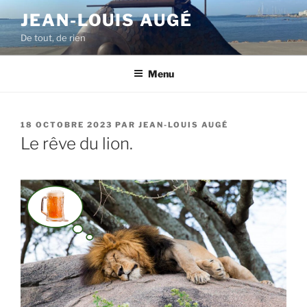
Aller
JEAN-LOUIS AUGÉ
au
De tout, de rien
contenu
principal
Menu
PUBLIÉ
18 OCTOBRE 2023
PAR
JEAN-LOUIS AUGÉ
LE
Le rêve du lion.