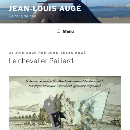
Aller
JEAN-LOUIS AUGÉ
au
De tout, de rien
contenu
principal
Menu
PUBLIÉ
24 JUIN 2026
PAR
JEAN-LOUIS AUGÉ
LE
Le chevalier Paillard.