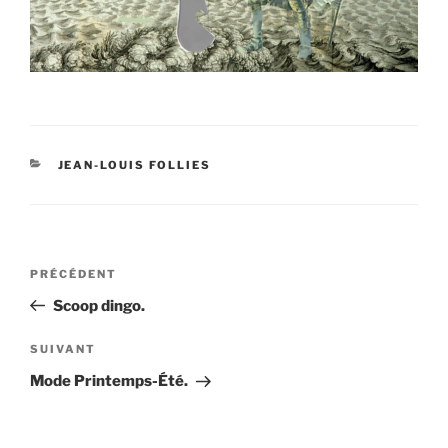
CATÉGORIES
JEAN-LOUIS FOLLIES
Navigation
Article
PRÉCÉDENT
de
précédent
Scoop dingo.
l’article
Article
SUIVANT
suivant
Mode Printemps-Été.