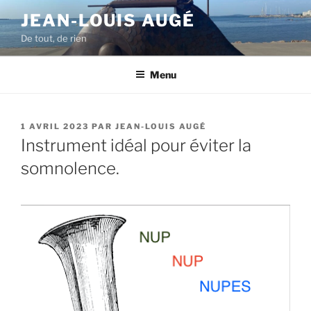
Aller
JEAN-LOUIS AUGÉ
au
De tout, de rien
contenu
principal
Menu
PUBLIÉ
1 AVRIL 2023
PAR
JEAN-LOUIS AUGÉ
LE
Instrument idéal pour éviter la
somnolence.