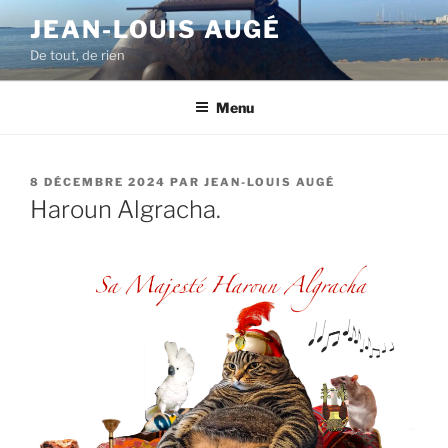
Aller
JEAN-LOUIS AUGÉ
au
De tout, de rien
contenu
principal
Menu
PUBLIÉ
8 DÉCEMBRE 2024
PAR
JEAN-LOUIS AUGÉ
LE
Haroun Algracha.