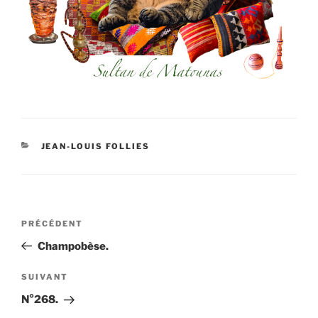
CATÉGORIES
JEAN-LOUIS FOLLIES
Navigation
Article
PRÉCÉDENT
de
précédent
Champobèse.
l’article
Article
SUIVANT
suivant
N°268.