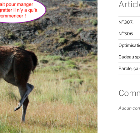
Artic
N°307.
N°306.
Optimisati
Cadeau spé
Parole, ça 
Comme
Aucun comm