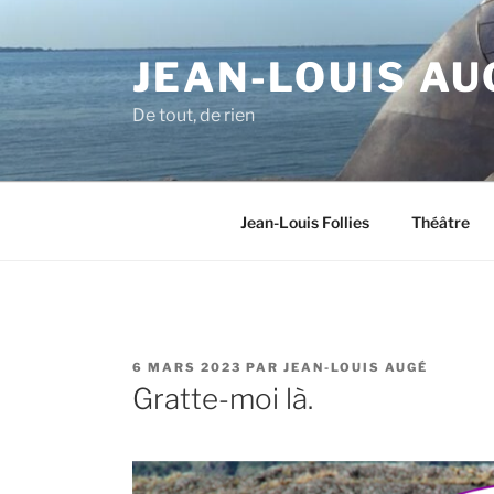
Aller
au
JEAN-LOUIS AU
contenu
principal
De tout, de rien
Jean-Louis Follies
Théâtre
PUBLIÉ
6 MARS 2023
PAR
JEAN-LOUIS AUGÉ
LE
Gratte-moi là.