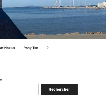
rat Nazius
Yong Tsé
?
er
Rechercher