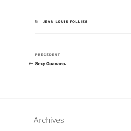
CATÉGORIES
JEAN-LOUIS FOLLIES
Navigation
Article
PRÉCÉDENT
de
précédent
Sexy Guanaco.
l’article
Archives