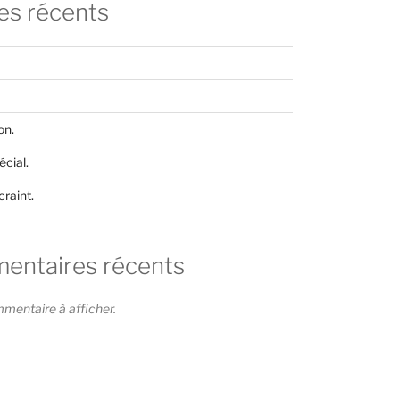
les récents
on.
cial.
craint.
ntaires récents
entaire à afficher.