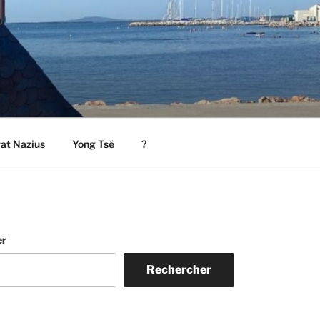
rat Nazius
Yong Tsé
?
er
Rechercher