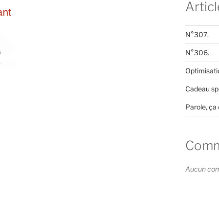
Artic
N°307.
N°306.
Optimisati
Cadeau spé
Parole, ça 
Comme
Aucun comm