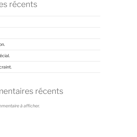
les récents
on.
cial.
craint.
ntaires récents
entaire à afficher.