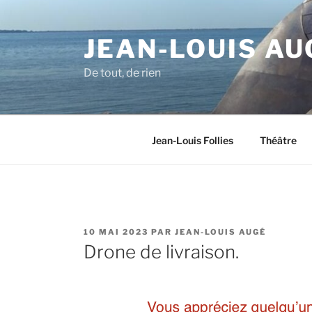
Aller
au
JEAN-LOUIS AU
contenu
principal
De tout, de rien
Jean-Louis Follies
Théâtre
PUBLIÉ
10 MAI 2023
PAR
JEAN-LOUIS AUGÉ
LE
Drone de livraison.