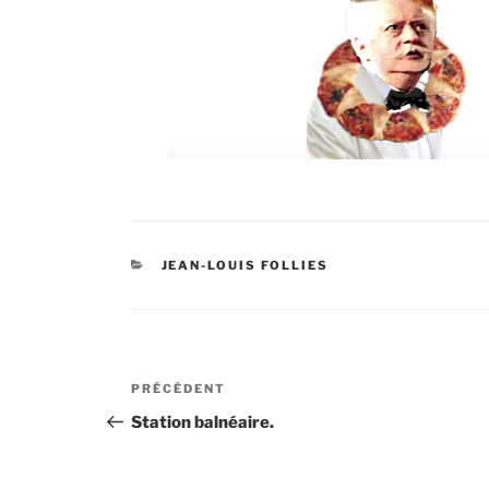
CATÉGORIES
JEAN-LOUIS FOLLIES
Navigation
Article
PRÉCÉDENT
de
précédent
Station balnéaire.
l’article