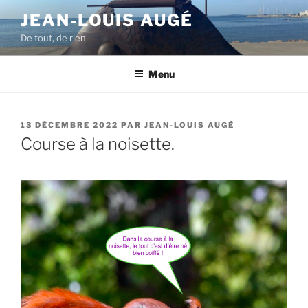
Aller
JEAN-LOUIS AUGÉ
au
De tout, de rien
contenu
principal
Menu
PUBLIÉ
13 DÉCEMBRE 2022
PAR
JEAN-LOUIS AUGÉ
LE
Course à la noisette.