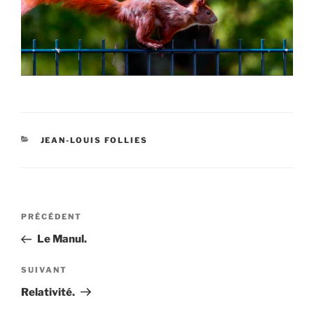
CATÉGORIES
JEAN-LOUIS FOLLIES
Navigation
Article
PRÉCÉDENT
de
précédent
Le Manul.
l’article
Article
SUIVANT
suivant
Relativité.