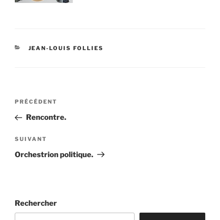
CATÉGORIES
JEAN-LOUIS FOLLIES
Navigation
Article
PRÉCÉDENT
de
précédent
Rencontre.
l’article
Article
SUIVANT
suivant
Orchestrion politique.
Rechercher