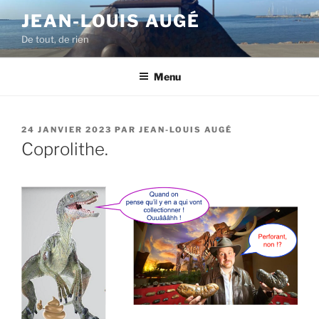
Aller
JEAN-LOUIS AUGÉ
au
De tout, de rien
contenu
principal
Menu
PUBLIÉ
24 JANVIER 2023
PAR
JEAN-LOUIS AUGÉ
LE
Coprolithe.