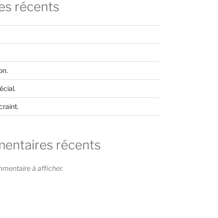
les récents
on.
cial.
craint.
ntaires récents
entaire à afficher.