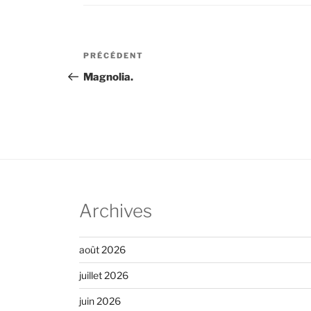
Navigation
Article
PRÉCÉDENT
de
précédent
Magnolia.
l’article
Archives
août 2026
juillet 2026
juin 2026