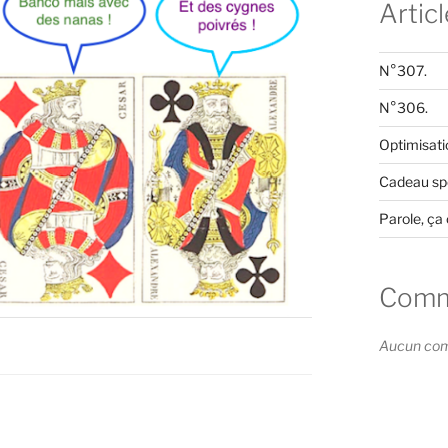
Artic
N°307.
N°306.
Optimisati
Cadeau spé
Parole, ça 
Comme
Aucun comm