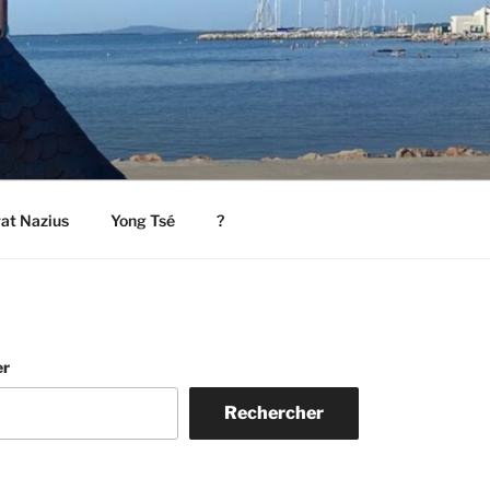
rat Nazius
Yong Tsé
?
er
Rechercher