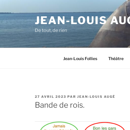
Aller
au
JEAN-LOUIS AU
contenu
principal
De tout, de rien
Jean-Louis Follies
Théâtre
PUBLIÉ
27 AVRIL 2023
PAR
JEAN-LOUIS AUGÉ
LE
Bande de rois.