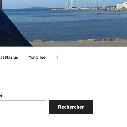
rat Nazius
Yong Tsé
?
er
Rechercher