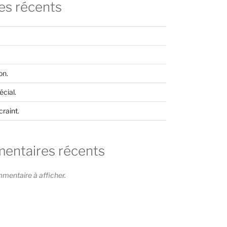
les récents
on.
cial.
craint.
ntaires récents
entaire à afficher.