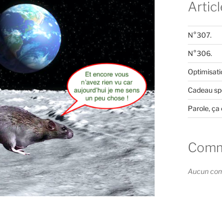
Artic
N°307.
N°306.
Optimisati
Cadeau spé
Parole, ça 
Comme
Aucun comm