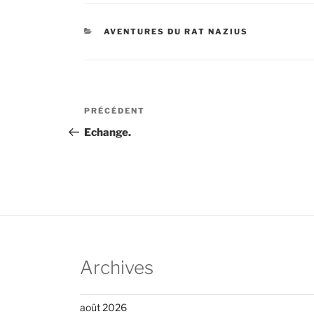
CATÉGORIES
AVENTURES DU RAT NAZIUS
Navigation
Article
PRÉCÉDENT
de
précédent
Echange.
l’article
Archives
août 2026