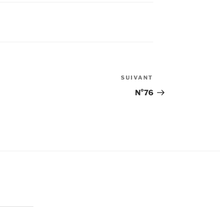
SUIVANT
Article
suivant
N°76