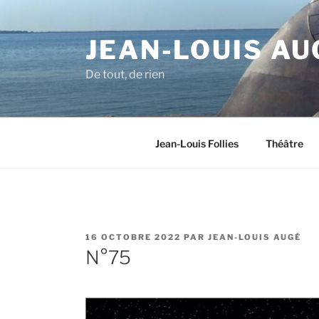
Aller
au
JEAN-LOUIS AU
contenu
principal
De tout, de rien
Jean-Louis Follies
Théâtre
PUBLIÉ
16 OCTOBRE 2022
PAR
JEAN-LOUIS AUGÉ
LE
N°75