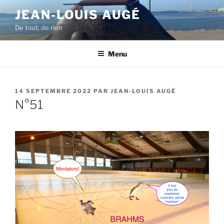
Aller
JEAN-LOUIS AUGÉ
au
De tout, de rien
contenu
principal
Menu
PUBLIÉ
14 SEPTEMBRE 2022
PAR
JEAN-LOUIS AUGÉ
LE
N°51