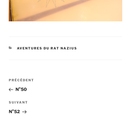
CATÉGORIES
AVENTURES DU RAT NAZIUS
Navigation
Article
PRÉCÉDENT
de
précédent
N°50
l’article
Article
SUIVANT
suivant
N°52