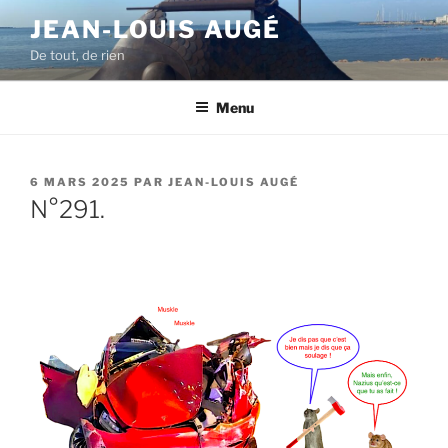
Aller
JEAN-LOUIS AUGÉ
au
De tout, de rien
contenu
principal
Menu
PUBLIÉ
6 MARS 2025
PAR
JEAN-LOUIS AUGÉ
LE
N°291.