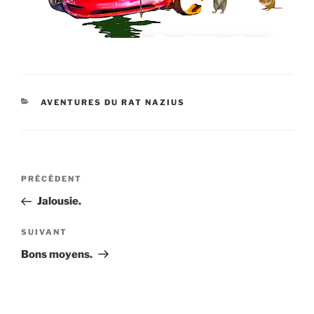
CATÉGORIES
AVENTURES DU RAT NAZIUS
Navigation
Article
PRÉCÉDENT
de
précédent
Jalousie.
l’article
Article
SUIVANT
suivant
Bons moyens.