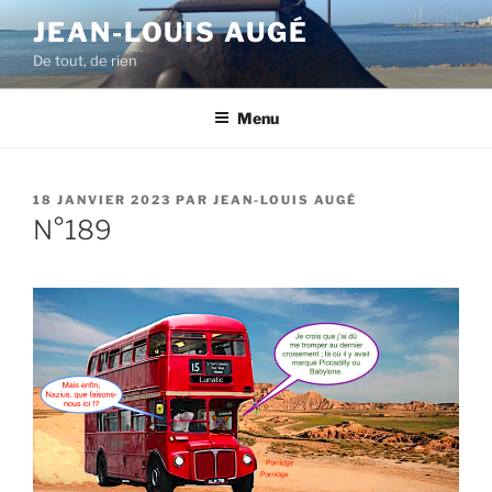
Aller
JEAN-LOUIS AUGÉ
au
De tout, de rien
contenu
principal
Menu
PUBLIÉ
18 JANVIER 2023
PAR
JEAN-LOUIS AUGÉ
LE
N°189