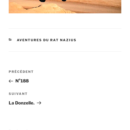
CATÉGORIES
AVENTURES DU RAT NAZIUS
Navigation
Article
PRÉCÉDENT
de
précédent
N°188
l’article
Article
SUIVANT
suivant
La Donzelle.