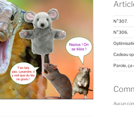
Artic
N°307.
N°306.
Optimisati
Cadeau spé
Parole, ça 
Comme
Aucun comm