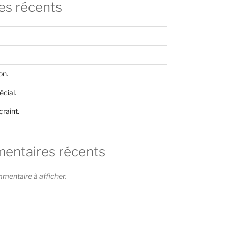
les récents
on.
cial.
craint.
ntaires récents
entaire à afficher.