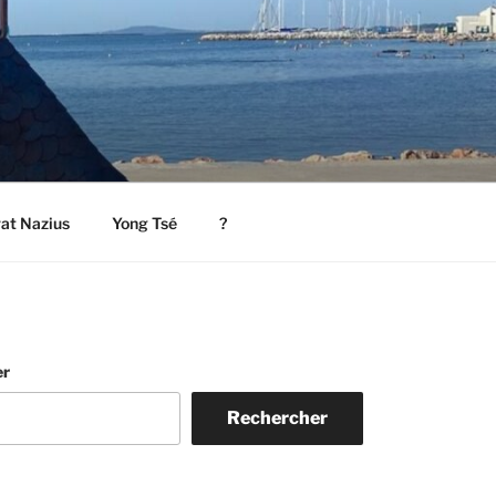
rat Nazius
Yong Tsé
?
er
Rechercher