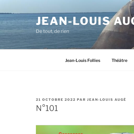
Aller
au
JEAN-LOUIS AU
contenu
principal
De tout, de rien
Jean-Louis Follies
Théâtre
PUBLIÉ
21 OCTOBRE 2022
PAR
JEAN-LOUIS AUGÉ
LE
N°101