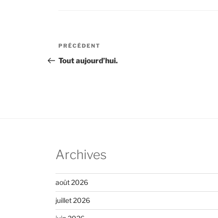
Navigation
Article
PRÉCÉDENT
de
précédent
Tout aujourd’hui.
l’article
Archives
août 2026
juillet 2026