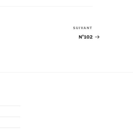
SUIVANT
Article
suivant
N°102